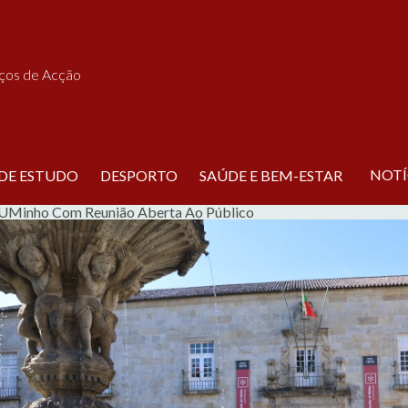
iços de Acção
NOTÍ
 DE ESTUDO
DESPORTO
SAÚDE E BEM-ESTAR
 UMinho Com Reunião Aberta Ao Público