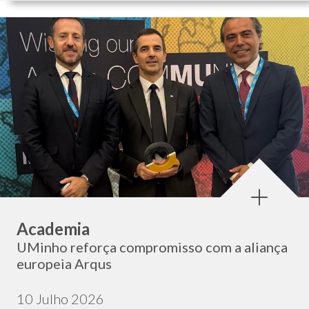
Categoria:
Academia
UMinho reforça compromisso com a aliança
europeia Arqus
Data de publicação:
10 Julho 2026