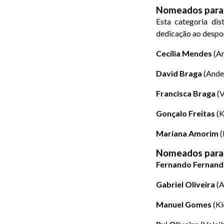
Nomeados para 
Esta categoria dis
dedicação ao despor
Cecília Mendes
(An
David Braga
(Andeb
Francisca Braga
(V
Gonçalo Freitas
(K
Mariana Amorim
(
Nomeados para 
Fernando Fernand
Gabriel Oliveira
(A
Manuel Gomes
(Ki