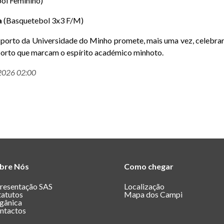
bol Feminino)
a
(Basquetebol 3x3 F/M)
orto da Universidade do Minho promete, mais uma vez, celebrar 
sporto que marcam o espírito académico minhoto.
-2026 02:00
bre Nós
Como chegar
resentação SAS
Localização
tatutos
Mapa dos Campi
gânica
ntactos