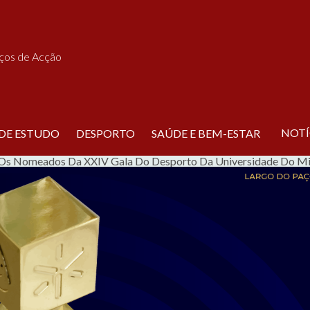
iços de Acção
NOTÍ
 DE ESTUDO
DESPORTO
SAÚDE E BEM-ESTAR
 Os Nomeados Da XXIV Gala Do Desporto Da Universidade Do M