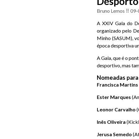
Desporto
Bruno Lemos ⠿ 09-
A XXIV Gala do De
organizado pelo De
Minho (SASUM), volt
época desportiva un
A Gala, que é o pon
desportivo, mas tam
Nomeadas para 
Francisca Martins
Ester Marques
(An
Leonor Carvalho
(
Inês Oliveira
(Kickb
Jerusa Semedo
(At