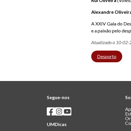
Rui Oliveira
(Volei
Alexandre Oliveir
A XXIV Gala do Desp
e a paixão pelo de
Atualizado a 10-02
Desporto
Segue-nos
So
Seguir os SASUM no Facebook
Seguir os SASUM no Instagram
Seguir os SASUM no Youtube
Ap
Es
Or
Co
UMDicas