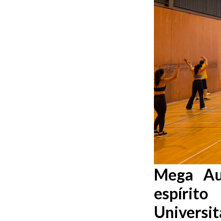
Mega Aul
espírit
Universit