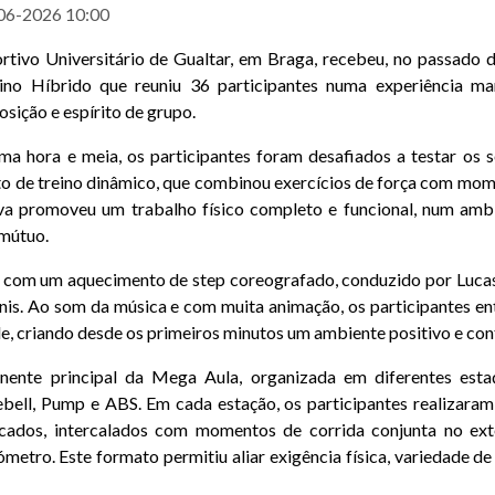
06-2026 10:00
ivo Universitário de Gualtar, em Braga, recebeu, no passado d
no Híbrido que reuniu 36 participantes numa experiência mar
osição e espírito de grupo.
a hora e meia, os participantes foram desafiados a testar os se
o de treino dinâmico, que combinou exercícios de força com mome
tiva promoveu um trabalho físico completo e funcional, num amb
 mútuo.
io com um aquecimento de step coreografado, conduzido por Lucas
inis. Ao som da música e com muita animação, os participantes 
de, criando desde os primeiros minutos um ambiente positivo e con
nente principal da Mega Aula, organizada em diferentes esta
ebell, Pump e ABS. Em cada estação, os participantes realizara
ficados, intercalados com momentos de corrida conjunta no ext
ómetro. Este formato permitiu aliar exigência física, variedade de