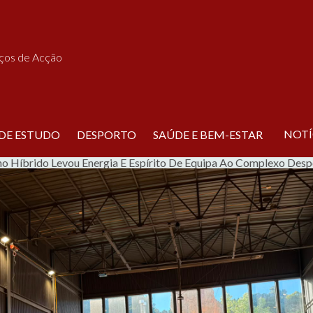
iços de Acção
NOTÍ
 DE ESTUDO
DESPORTO
SAÚDE E BEM-ESTAR
o Híbrido Levou Energia E Espírito De Equipa Ao Complexo Despo