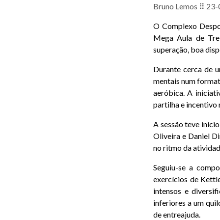
Bruno Lemos ⠿ 23-
O Complexo Desport
Mega Aula de Trei
superação, boa disp
Durante cerca de um
mentais num format
aeróbica. A inicia
partilha e incentivo
A sessão teve iníc
Oliveira e Daniel D
no ritmo da ativida
Seguiu-se a compo
exercícios de Kettl
intensos e diversi
inferiores a um quil
de entreajuda.