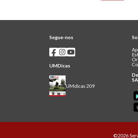
Segue-nos
So
Seguir os SASUM no Facebook
Seguir os SASUM no Instagram
Seguir os SASUM no Youtube
Ap
Es
Or
Co
UMDicas
De
S
UMdicas 209
©2026 Servi