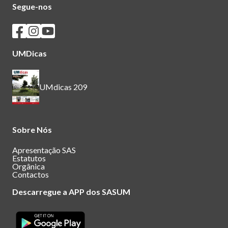
Segue-nos
Seguir os SASUM no Facebook
Seguir os SASUM no Instagram
Seguir os SASUM no Youtube
UMDicas
UMdicas 209
Sobre Nós
Apresentação SAS
Estatutos
Orgânica
Contactos
Descarregue a APP dos SASUM