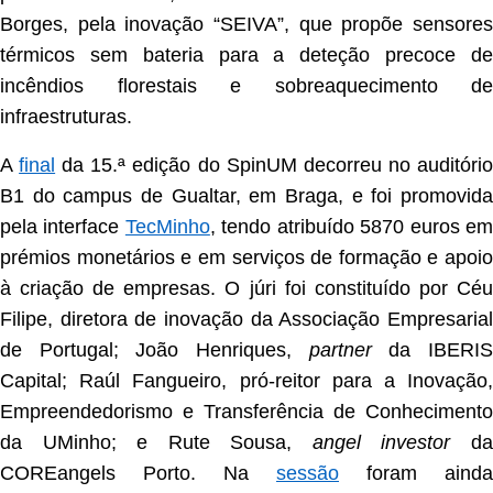
Borges, pela inovação “SEIVA”, que propõe sensores
térmicos sem bateria para a deteção precoce de
incêndios florestais e sobreaquecimento de
infraestruturas.
A
final
da 15.ª edição do SpinUM decorreu no auditóri
B1 do campus de Gualtar, em Braga, e foi promovida
pela interface
TecMinho
, tendo atribuído 5870 euros e
prémios monetários e em serviços de formação e apoio
à criação de empresas. O júri foi constituído por Céu
Filipe, diretora de inovação da Associação Empresarial
de Portugal; João Henriques,
partner
da IBERI
Capital; Raúl Fangueiro, pró-reitor para a Inovação,
Empreendedorismo e Transferência de Conhecimento
da UMinho; e Rute Sousa,
angel investor
d
COREangels Porto. Na
sessão
foram ainda