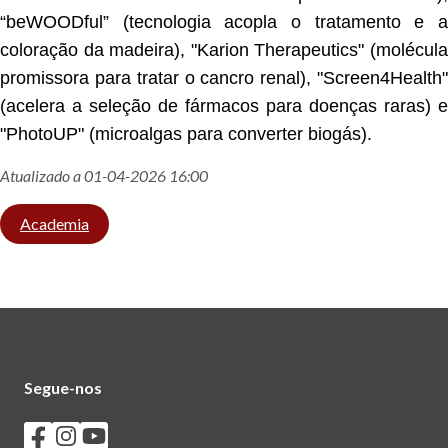
“beWOODful” (tecnologia acopla o tratamento e a
coloração da madeira), "Karion Therapeutics" (molécula
promissora para tratar o cancro renal), "Screen4Health"
(acelera a seleção de fármacos para doenças raras) e
"PhotoUP" (microalgas para converter biogás).
Atualizado a 01-04-2026 16:00
Academia
Segue-nos
Seguir os SASUM no Facebook
Seguir os SASUM no Instagram
Seguir os SASUM no Youtube