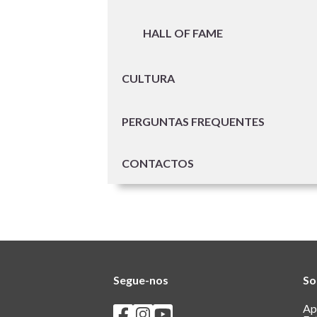
HALL OF FAME
CULTURA
PERGUNTAS FREQUENTES
CONTACTOS
Segue-nos
So
Seguir os SASUM no Facebook
Seguir os SASUM no Instagram
Seguir os SASUM no Youtube
Ap