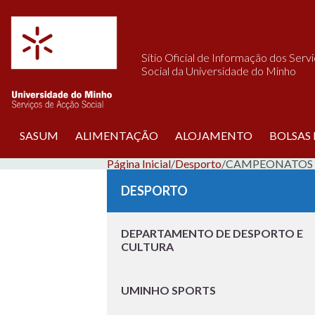
Saltar para o conteúdo
Sítio Oficial de Informação dos Serv
Social da Universidade do Minho
SASUM
ALIMENTAÇÃO
ALOJAMENTO
BOLSAS
Página Inicial
/
Desporto
/
CAMPEONATOS N
DESPORTO
DEPARTAMENTO DE DESPORTO E
CULTURA
UMINHO SPORTS