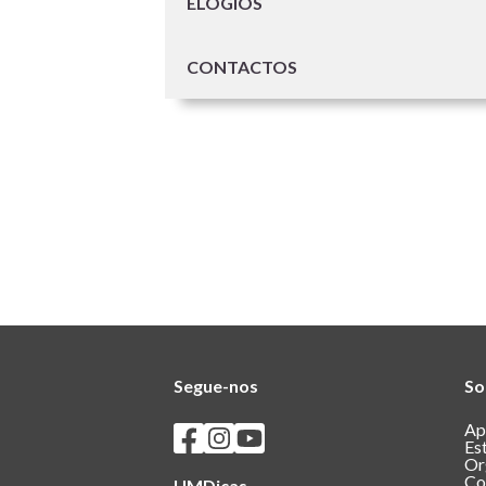
ELOGIOS
CONTACTOS
Segue-nos
So
Seguir os SASUM no Facebook
Seguir os SASUM no Instagram
Seguir os SASUM no Youtube
Ap
Es
Or
Co
UMDicas